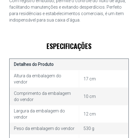
Com registro embutido, permite o controle do fluxo de água,
facilitando manutenções e evitando desperdícios. Perfeito
para residências e estabelecimentos comerciais, é um item
indispensável para sua caixa d'água.
ESPECIFICAÇÕES
Detalhes do Produto
Altura da embalagem do
17 cm
vendor
Comprimento da embalagem
10 cm
do vendor
Largura da embalagem do
12 cm
vendor
Peso da embalagem do vendor
530 g