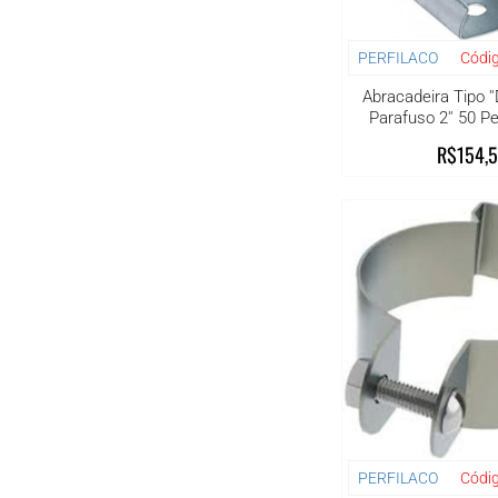
PERFILACO
Códig
Abracadeira Tipo '
Parafuso 2'' 50 
R$154,
PERFILACO
Códig