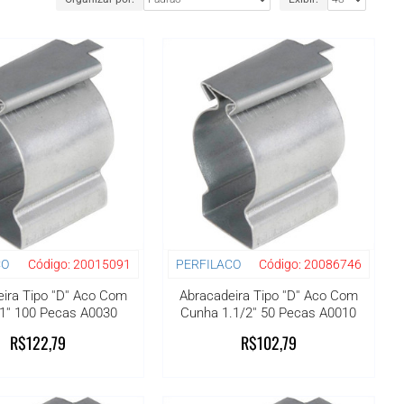
CO
Código:
20015091
PERFILACO
Código:
20086746
ira Tipo ''D'' Aco Com
Abracadeira Tipo ''D'' Aco Com
1'' 100 Pecas A0030
Cunha 1.1/2'' 50 Pecas A0010
R$122,79
R$102,79