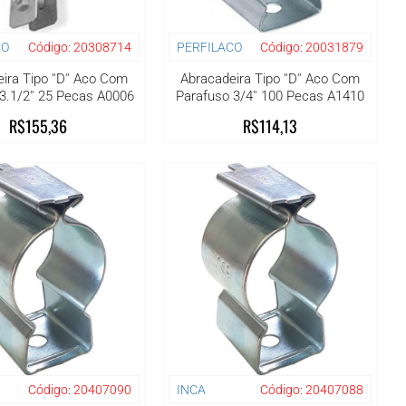
CO
Código:
20308714
PERFILACO
Código:
20031879
ira Tipo ''D'' Aco Com
Abracadeira Tipo ''D'' Aco Com
3.1/2'' 25 Pecas A0006
Parafuso 3/4'' 100 Pecas A1410
R$155,36
R$114,13
Código:
20407090
INCA
Código:
20407088