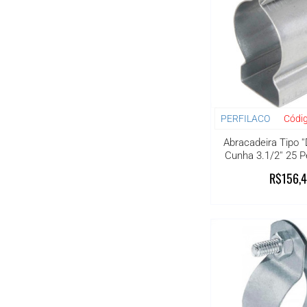
PERFILACO
Códig
Abracadeira Tipo '
Cunha 3.1/2'' 25 
R$156,