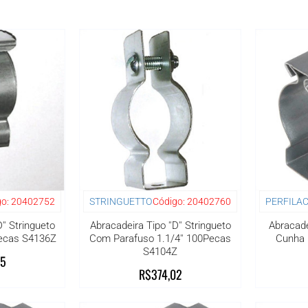
o:
20402752
STRINGUETTO
Código:
20402760
PERFILA
'' Stringueto
Abracadeira Tipo ''D'' Stringueto
Abracade
ecas S4136Z
Com Parafuso 1.1/4'' 100Pecas
Cunha 
S4104Z
75
R$374,02