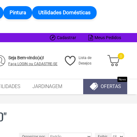
Pintura
Utilidades Domésticas
Cadastrar
Meus Pedidos
0
Seja Bem-vindo(a)!
Lista de
Desejos
Faça LOGIN ou CADASTRE-SE
Novo
ILIDADES
JARDINAGEM
OFERTAS
D"
Organizar por:
Exibir: