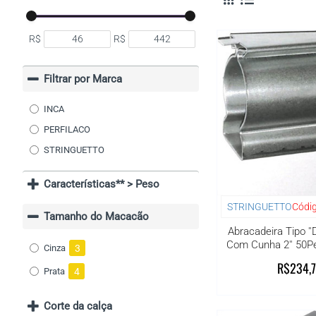
R$
R$
Filtrar por Marca
INCA
PERFILACO
STRINGUETTO
Características** > Peso
STRINGUETTO
Códig
Tamanho do Macacão
Abracadeira Tipo ''D
Com Cunha 2'' 50P
3
Cinza
R$234,
4
Prata
Corte da calça