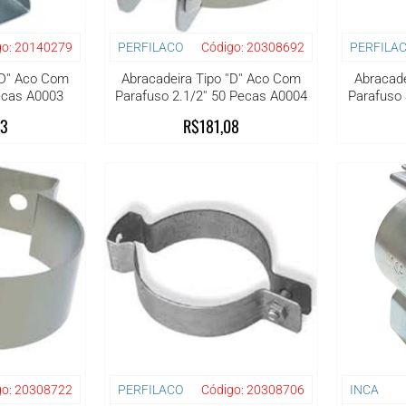
o:
20140279
PERFILACO
Código:
20308692
PERFILA
'D'' Aco Com
Abracadeira Tipo ''D'' Aco Com
Abracade
Pecas A0003
Parafuso 2.1/2'' 50 Pecas A0004
Parafuso 
53
R$181,08
o:
20308722
PERFILACO
Código:
20308706
INCA