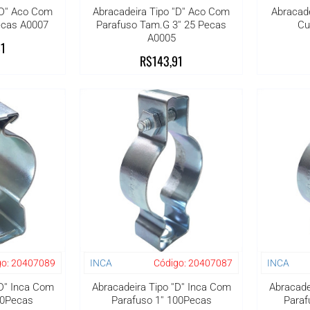
'D'' Aco Com
Abracadeira Tipo ''D'' Aco Com
Abracade
Pecas A0007
Parafuso Tam.G 3'' 25 Pecas
Cu
A0005
81
R$143,91
o:
20407089
INCA
Código:
20407087
INCA
D'' Inca Com
Abracadeira Tipo ''D'' Inca Com
Abracadei
00Pecas
Parafuso 1'' 100Pecas
Paraf