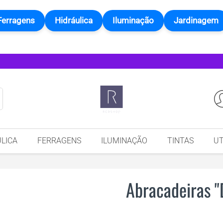
Ferragens
Hidráulica
Iluminação
Jardinagem
LICA
FERRAGENS
ILUMINAÇÃO
TINTAS
UT
Abracadeiras "