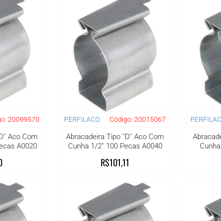
o:
20099570
PERFILACO
Código:
20015067
PERFILA
'D'' Aco Com
Abracadeira Tipo ''D'' Aco Com
Abracade
Pecas A0020
Cunha 1/2'' 100 Pecas A0040
Cunha 
0
R$101,11