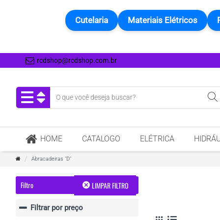
Cutelaria
Materiais Elétricos
rcdshop@rcdshop.com.br
HOME
CATALOGO
ELÉTRICA
HIDRÁU
Abracadeiras "D"
Filtro
LIMPAR FILTRO
Filtrar por preço