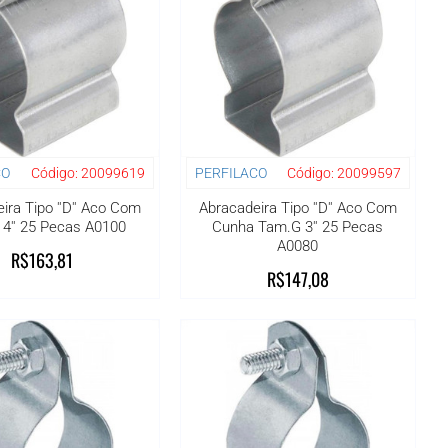
CO
Código:
20099619
PERFILACO
Código:
20099597
ira Tipo ''D'' Aco Com
Abracadeira Tipo ''D'' Aco Com
4'' 25 Pecas A0100
Cunha Tam.G 3'' 25 Pecas
A0080
R$163,81
R$147,08