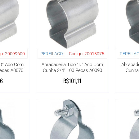
o:
20099600
PERFILACO
Código:
20015075
PERFILA
'D'' Aco Com
Abracadeira Tipo ''D'' Aco Com
Abracade
Pecas A0070
Cunha 3/4'' 100 Pecas A0090
Cunha 
46
R$101,11