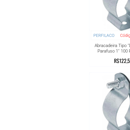
PERFILACO
Códig
Abracadeira Tipo '
Parafuso 1'' 100
R$122,