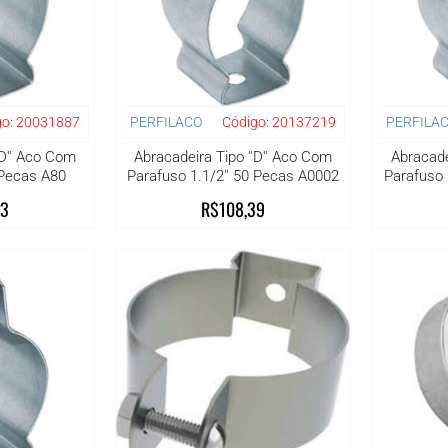
o:
20031887
PERFILACO
Código:
20137219
PERFILA
'D'' Aco Com
Abracadeira Tipo ''D'' Aco Com
Abracade
 Pecas A80
Parafuso 1.1/2'' 50 Pecas A0002
Parafuso 
53
R$108,39