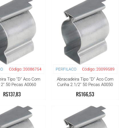
CO
Código:
20086754
PERFILACO
Código:
20099589
ira Tipo ''D'' Aco Com
Abracadeira Tipo ''D'' Aco Com
2'' 50 Pecas A0060
Cunha 2.1/2'' 50 Pecas A0050
R$137,83
R$166,53