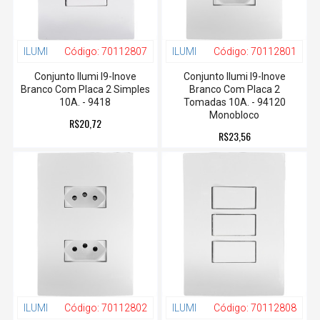
ILUMI
Código:
70112807
ILUMI
Código:
70112801
Conjunto Ilumi I9-Inove
Conjunto Ilumi I9-Inove
Branco Com Placa 2 Simples
Branco Com Placa 2
10A. - 9418
Tomadas 10A. - 94120
Monobloco
R$20,72
R$23,56
ILUMI
Código:
70112802
ILUMI
Código:
70112808