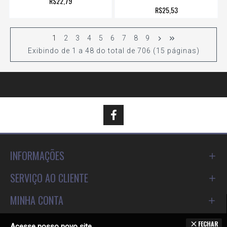
R$22,79
R$25,53
1
2
3
4
5
6
7
8
9
Exibindo de 1 a 48 do total de 706 (15 páginas)
INFORMAÇÕES
SERVIÇO AO CLIENTE
MINHA CONTA
FECHAR
Acesse nosso novo site