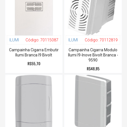
ILUMI
Código:
70115087
ILUMI
Código:
70112819
Campainha Cigarra Embutir
Campainha Cigarra Modulo
Ilumi Branca I9 Bivolt
Ilumi I9-Inove Bivolt Branca -
9590
R$55,70
R$48,85