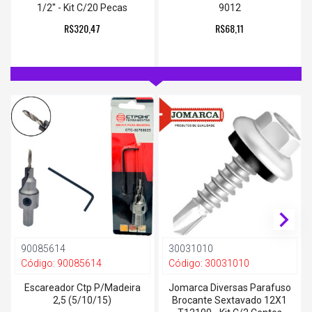
1/2'' - Kit C/20 Pecas
9012
R$320,47
R$68,11
90085614
30031010
Código:
90085614
Código:
30031010
Escareador Ctp P/Madeira
Jomarca Diversas Parafuso
2,5 (5/10/15)
Brocante Sextavado 12X1