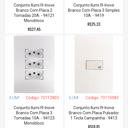
Conjunto Ilumi I9-Inove
Conjunto Ilumi I9-Inove
Branco Com Placa 2
Branco Com Placa 3 Simples
Tomadas 20A. - 94121
10A. - 9419
Monobloco
R$25,33
R$27,45
ILUMI
Código:
70112803
ILUMI
Código:
70115083
Conjunto Ilumi I9-Inove
Conjunto Ilumi I9-Inove
Branco Com Placa 3
Branco Com Placa Pulsador
Tomadas 10A. - 94123
1 Tecla Campainha - 9413
Monobloco
R$18,81