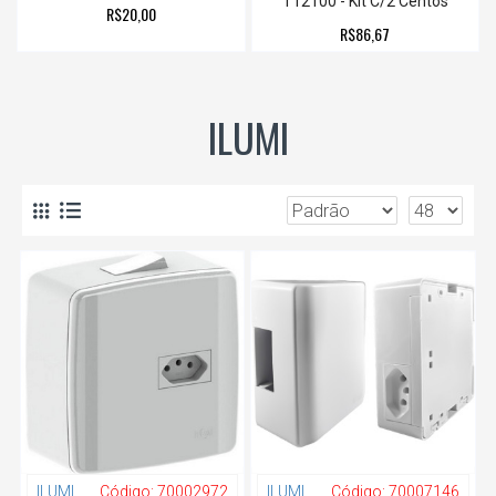
T12100 - Kit C/2 Centos
R$20,00
R$86,67
ILUMI
ILUMI
Código:
70002972
ILUMI
Código:
70007146