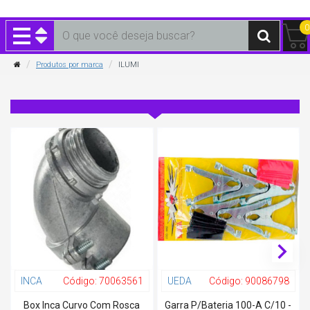
0
Produtos por marca
ILUMI
INCA
Código:
70063561
UEDA
Código:
90086798
Box Inca Curvo Com Rosca
Garra P/Bateria 100-A C/10 -