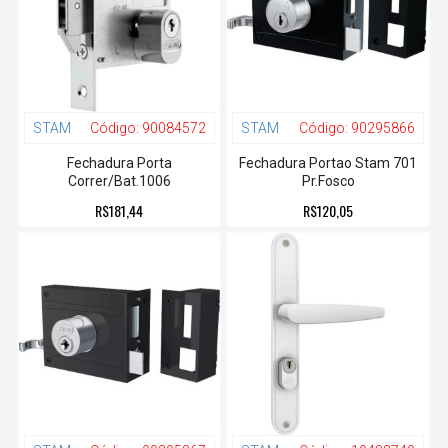
STAM
Código:
90084572
STAM
Código:
90295866
Fechadura Porta
Fechadura Portao Stam 701
Correr/Bat.1006
Pr.Fosco
R$181,44
R$120,05