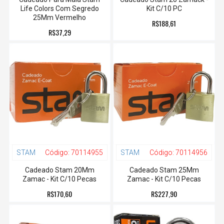
Life Colors Com Segredo
Kit C/10 PC
25Mm Vermelho
R$188,61
R$37,29
STAM
Código:
70114955
STAM
Código:
70114956
Cadeado Stam 20Mm
Cadeado Stam 25Mm
Zamac - Kit C/10 Pecas
Zamac - Kit C/10 Pecas
R$170,60
R$227,90