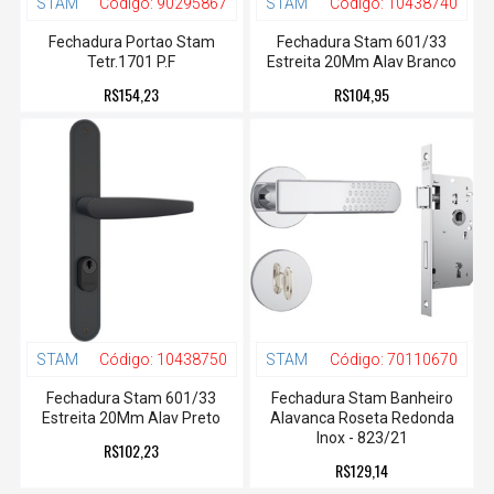
STAM
Código:
90295867
STAM
Código:
10438740
Fechadura Portao Stam
Fechadura Stam 601/33
Tetr.1701 P.F
Estreita 20Mm Alav Branco
R$154,23
R$104,95
STAM
Código:
10438750
STAM
Código:
70110670
Fechadura Stam 601/33
Fechadura Stam Banheiro
Estreita 20Mm Alav Preto
Alavanca Roseta Redonda
Inox - 823/21
R$102,23
R$129,14