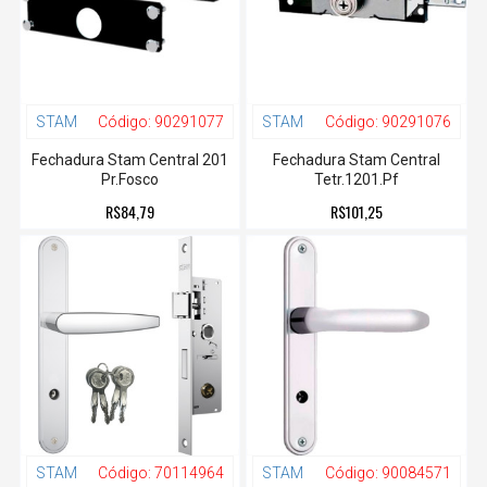
STAM
Código:
90291077
STAM
Código:
90291076
Fechadura Stam Central 201
Fechadura Stam Central
Pr.Fosco
Tetr.1201.Pf
R$84,79
R$101,25
STAM
Código:
70114964
STAM
Código:
90084571