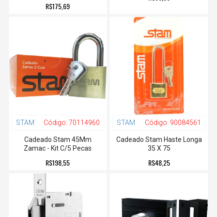
R$175,69
STAM
Código:
70114960
STAM
Código:
90084561
Cadeado Stam 45Mm
Cadeado Stam Haste Longa
Zamac - Kit C/5 Pecas
35 X 75
R$198,55
R$48,25