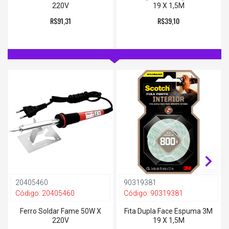
220V
19 X 1,5M
R$91,31
R$39,10
20405460
90319381
Código:
20405460
Código:
90319381
Ferro Soldar Fame 50W X
Fita Dupla Face Espuma 3M
220V
19 X 1,5M