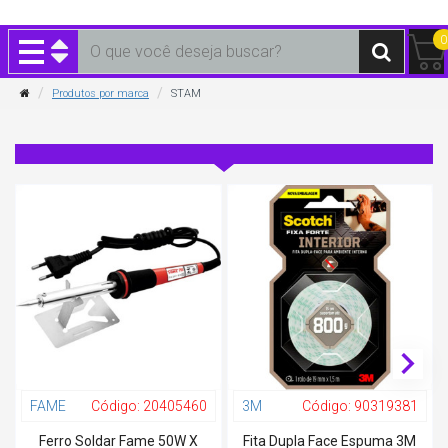
0
Produtos por marca
STAM
FAME
Código:
20405460
3M
Código:
90319381
Ferro Soldar Fame 50W X
Fita Dupla Face Espuma 3M