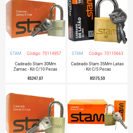
STAM
Código:
70114957
STAM
Código:
70110663
Cadeado Stam 30Mm
Cadeado Stam 35Mm Latao
Zamac - Kit C/10 Pecas
- Kit C/5 Pecas
R$247,07
R$175,59