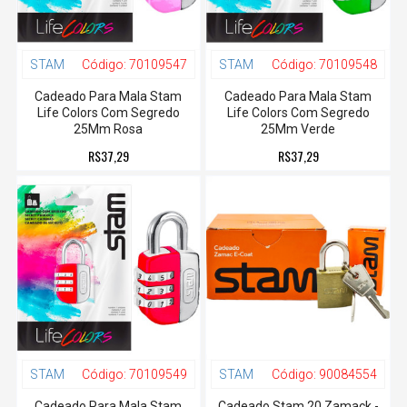
STAM
Código:
70109547
STAM
Código:
70109548
Cadeado Para Mala Stam
Cadeado Para Mala Stam
Life Colors Com Segredo
Life Colors Com Segredo
25Mm Rosa
25Mm Verde
R$37,29
R$37,29
STAM
Código:
70109549
STAM
Código:
90084554
Cadeado Para Mala Stam
Cadeado Stam 20 Zamack -