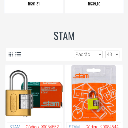
R$91,31
R$39,10
STAM
STAM
Código:
90084552
STAM
Código:
90084544