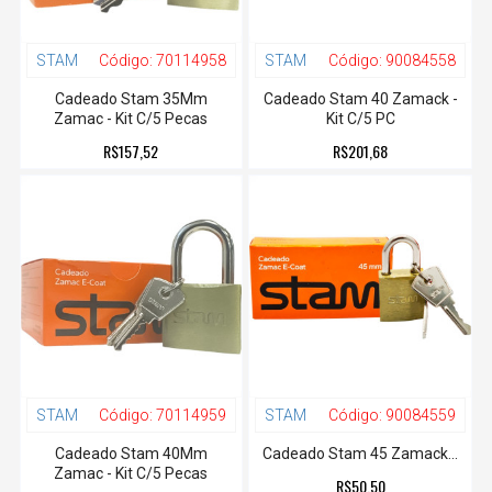
STAM
Código:
70114958
STAM
Código:
90084558
Cadeado Stam 35Mm
Cadeado Stam 40 Zamack -
Zamac - Kit C/5 Pecas
Kit C/5 PC
R$157,52
R$201,68
STAM
Código:
70114959
STAM
Código:
90084559
Cadeado Stam 40Mm
Cadeado Stam 45 Zamack...
Zamac - Kit C/5 Pecas
R$50,50