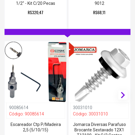
1/2'' - Kit C/20 Pecas
9012
R$320,47
R$68,11
90085614
30031010
Código:
90085614
Código:
30031010
Escareador Ctp P/Madeira
Jomarca Diversas Parafuso
2,5 (5/10/15)
Brocante Sextavado 12X1