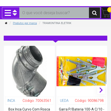
0
Produtos por marca
TRAMONTINA ELETRIK
INCA
Código:
70063561
UEDA
Código:
90086798
Box Inca Curvo Com Rosca
Garra P/Bateria 100-A C/10 -